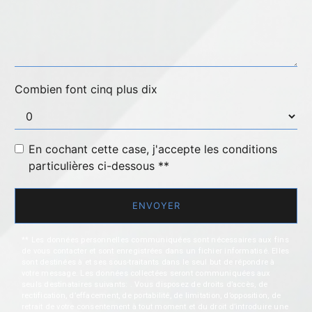
Combien font cinq plus dix
En cochant cette case, j'accepte les conditions
particulières ci-dessous **
ENVOYER
** Les données personnelles communiquées sont nécessaires aux fins
de vous contacter et sont enregistrées dans un fichier informatisé. Elles
sont destinées à et ses sous-traitants dans le seul but de répondre à
votre message. Les données collectées seront communiquées aux
seuls destinataires suivants: . Vous disposez de droits d’accès, de
rectification, d’effacement, de portabilité, de limitation, d’opposition, de
retrait de votre consentement à tout moment et du droit d’introduire une