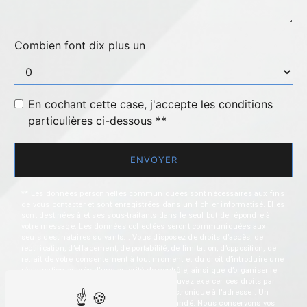
Combien font dix plus un
En cochant cette case, j'accepte les conditions
particulières ci-dessous **
ENVOYER
** Les données personnelles communiquées sont nécessaires aux fins
de vous contacter et sont enregistrées dans un fichier informatisé. Elles
sont destinées à et ses sous-traitants dans le seul but de répondre à
votre message. Les données collectées seront communiquées aux
seuls destinataires suivants: . Vous disposez de droits d’accès, de
rectification, d’effacement, de portabilité, de limitation, d’opposition, de
retrait de votre consentement à tout moment et du droit d’introduire une
réclamation auprès d’une autorité de contrôle, ainsi que d’organiser le
sort de vos données post-mortem. Vous pouvez exercer ces droits par
voie postale à l'adresse ou par courrier électronique à l'adresse . Un
justificatif d'identité pourra vous être demandé. Nous conservons vos