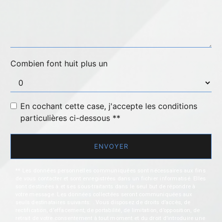
Combien font huit plus un
En cochant cette case, j'accepte les conditions
particulières ci-dessous **
ENVOYER
** Les données personnelles communiquées sont nécessaires aux fins
de vous contacter et sont enregistrées dans un fichier informatisé. Elles
sont destinées à et ses sous-traitants dans le seul but de répondre à
votre message. Les données collectées seront communiquées aux
seuls destinataires suivants: . Vous disposez de droits d’accès, de
rectification, d’effacement, de portabilité, de limitation, d’opposition, de
retrait de votre consentement à tout moment et du droit d’introduire une